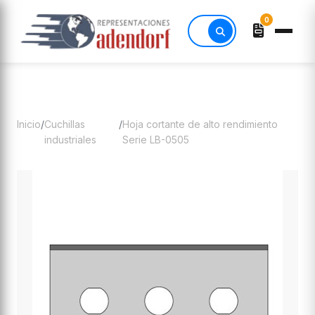
0
Inicio
/
Cuchillas
/
Hoja cortante de alto rendimiento
industriales
Serie LB-0505